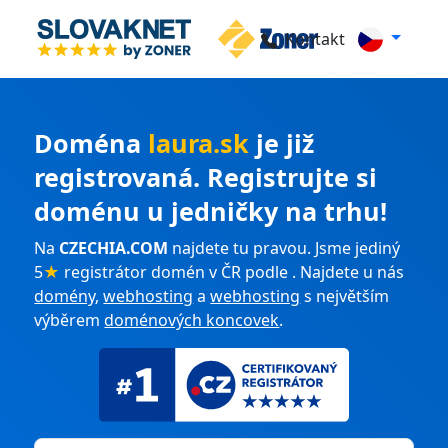
Kontakt
Doména
laura.sk
je již
registrovaná. Registrujte si
doménu u jedničky na trhu!
Na
CZECHIA.COM
najdete tu pravou. Jsme jediný
5
★
registrátor domén v ČR podle . Najdete u nás
domény
,
webhosting
a
webhosting
s největším
výběrem
doménových koncovek
.